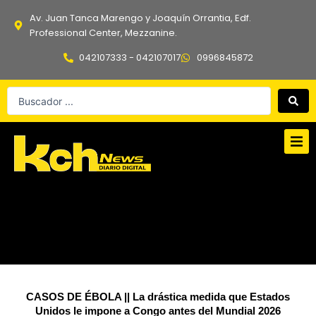
Ir
Av. Juan Tanca Marengo y Joaquín Orrantia, Edf.
al
Professional Center, Mezzanine.
contenido
042107333 - 042107017
0996845872
Search
...
CASOS DE ÉBOLA || La drástica medida que Estados
Unidos le impone a Congo antes del Mundial 2026