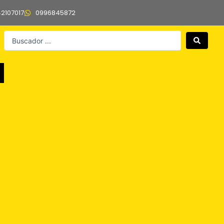
42107017
0996845872
Search
...