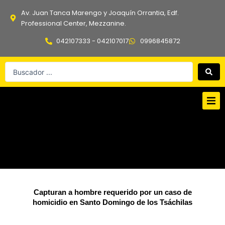
Ir
Av. Juan Tanca Marengo y Joaquín Orrantia, Edf.
al
Professional Center, Mezzanine.
contenido
042107333 - 042107017
0996845872
Search
...
Capturan a hombre requerido por un caso de
homicidio en Santo Domingo de los Tsáchilas