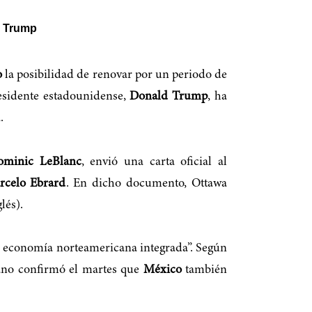
n Trump
o
la posibilidad de renovar por un periodo de
residente estadounidense,
Donald Trump
, ha
.
ominic LeBlanc
, envió una carta oficial al
rcelo Ebrard
. En dicho documento, Ottawa
lés).
la economía norteamericana integrada”. Según
cano confirmó el martes que
México
también