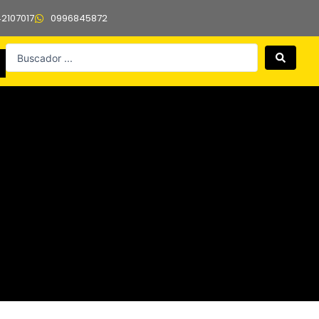
42107017
0996845872
Search
...