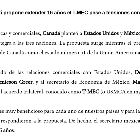
 propone extender 16 años el T-MEC pese a tensiones co
cas y comerciales,
Canadá
planteó a
Estados Unidos
y
Méxic
tegra a las tres naciones. La propuesta surge mientras el p
ón de Canadá como el estado número 51 de la Unión Americana
ado de las relaciones comerciales con Estados Unidos,
D
amieson Greer
, y al secretario de Economía de México,
Ma
l acuerdo trilateral, conocido como
T-MEC
(o USMCA en ing
 es muy beneficioso para cada uno de nuestros países y para 
respondieron a la propuesta. De hecho, el secretario mexi
6 años
.