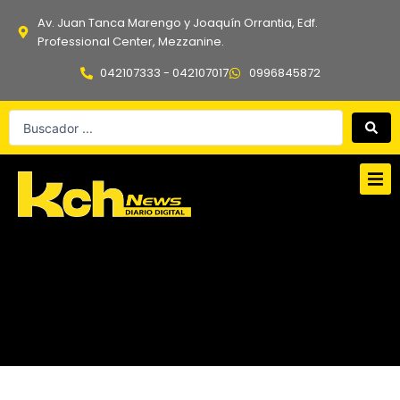
Ir
Av. Juan Tanca Marengo y Joaquín Orrantia, Edf.
al
Professional Center, Mezzanine.
contenido
042107333 - 042107017
0996845872
Search
...