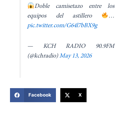
Doble camisetazo entre los
equipos del astillero
…
pic.twitter.com/G64l7bBX9g
— KCH RADIO 90.9FM
(@kchradio)
May 13, 2026
COMPARTIR ESTA NOTICIA
Facebook
X