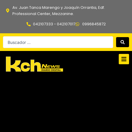
Ir
Av. Juan Tanca Marengo y Joaquín Orrantia, Edf.
al
Professional Center, Mezzanine.
contenido
042107333 - 042107017
0996845872
Search
...