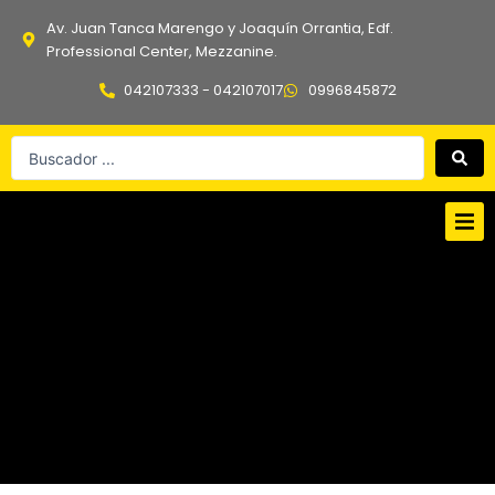
Ir
Av. Juan Tanca Marengo y Joaquín Orrantia, Edf.
al
Professional Center, Mezzanine.
contenido
042107333 - 042107017
0996845872
Search
...