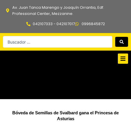
Ir
Av. Juan Tanca Marengo y Joaquín Orrantia, Edf.
al
Professional Center, Mezzanine.
contenido
042107333 - 042107017
0996845872
Search
...
Bóveda de Semillas de Svalbard gana el Princesa de
Asturias