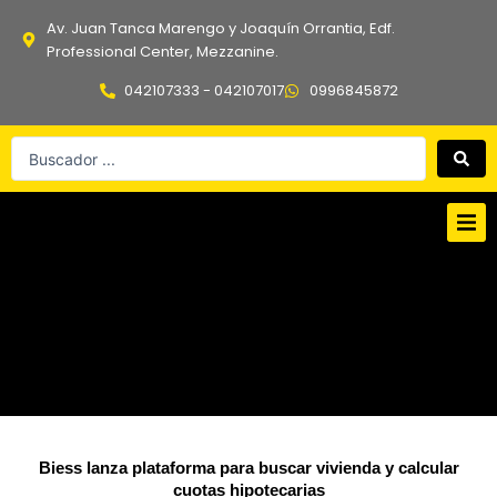
Ir
Av. Juan Tanca Marengo y Joaquín Orrantia, Edf.
al
Professional Center, Mezzanine.
contenido
042107333 - 042107017
0996845872
Search
...
Biess lanza plataforma para buscar vivienda y calcular
cuotas hipotecarias