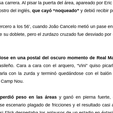
 carrera. Al pisar la puerta del área, apareado por Eric
stro del inglés,
que cayó “noqueado”
y debió recibir 
ercero a los 56’, cuando João Cancelo metió un pase en
de su doblete, pero el zurdazo cruzado fue desviado por 
ndose en una postal del oscuro momento de Real Ma
asileño. Cara a cara con el arquero, “Vini” quiso pica
rla con la zurda y terminó quedándose con el balón 
el Camp Nou.
 perdió peso en las áreas
y ganó en pierna fuerte,
se escenario plagado de fricciones y el resultado casi
si Flick despertaba los aplausos de un estadio en éxtas