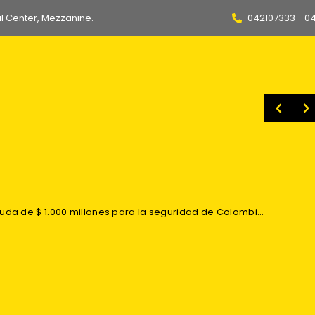
l Center, Mezzanine.
042107333 - 0
Embajadora destaca acuerdo que otorga a Ecuador 3.000 cupos anuales para exportar vehículos a Argentina y bajar aranceles
Daniel Noboa y Abelardo de la Espriella acuerdan impulsar mesas técnicas entre Ecuador y Colombia