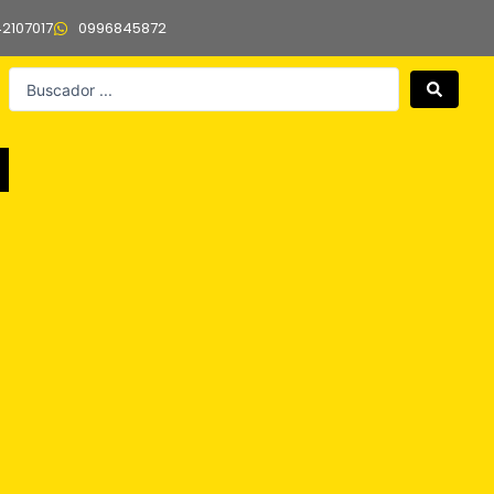
42107017
0996845872
Search
...