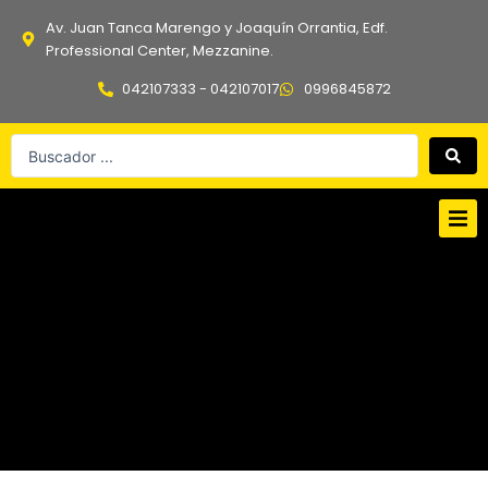
Ir
Av. Juan Tanca Marengo y Joaquín Orrantia, Edf.
al
Professional Center, Mezzanine.
contenido
042107333 - 042107017
0996845872
Search
...