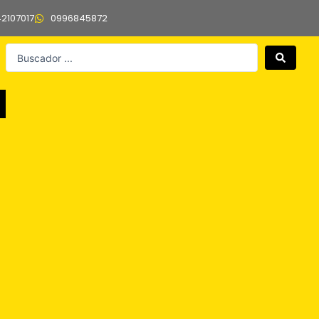
42107017
0996845872
Search
...