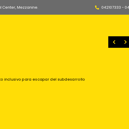
l Center, Mezzanine.
042107333 - 0
 planes de Gobierno de Fujimori y De La Espriella
Más de 30 mil productos irregulares fueron incinerados para evitar que lleguen a hogares ecuatorianos