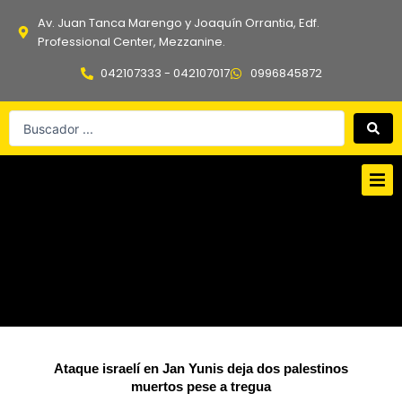
Ir
Av. Juan Tanca Marengo y Joaquín Orrantia, Edf.
al
Professional Center, Mezzanine.
contenido
042107333 - 042107017
0996845872
Search
...
Ataque israelí en Jan Yunis deja dos palestinos
muertos pese a tregua