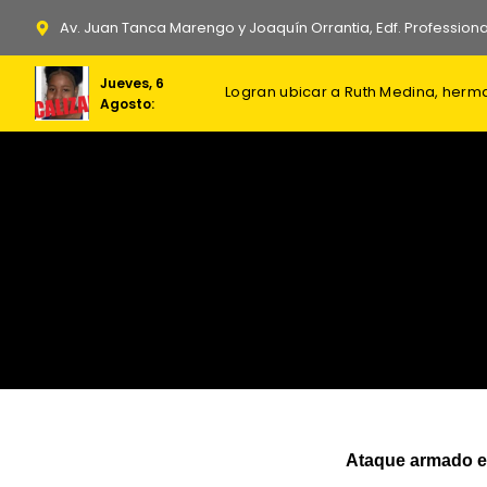
Ir
Av. Juan Tanca Marengo y Joaquín Orrantia, Edf. Professiona
al
contenido
Jueves, 6
Foro Penal contabiliza 382 presos
Dos soldados israelíes mueren en
Ordenan prisión preventiva contr
Agosto:
Ataque armado en