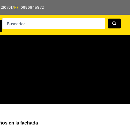
42107017
0996845872
Search
...
ños en la fachada