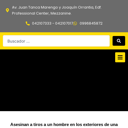
Ir
Av. Juan Tanca Marengo y Joaquín Orrantia, Edf.
al
Professional Center, Mezzanine.
contenido
042107333 - 042107017
0996845872
Search
...
Asesinan a tiros a un hombre en los exteriores de una