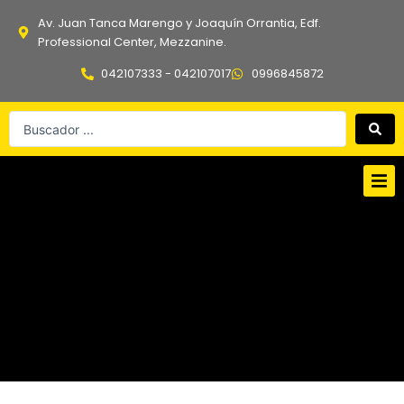
Ir
Av. Juan Tanca Marengo y Joaquín Orrantia, Edf.
al
Professional Center, Mezzanine.
contenido
042107333 - 042107017
0996845872
Search
...