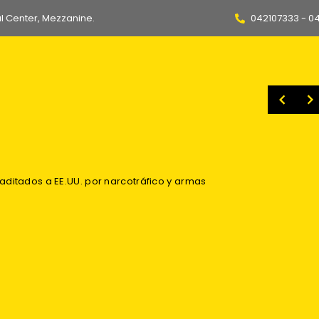
l Center, Mezzanine.
042107333 - 0
Máquina’ Quintero en el radar de Vasco Da Gama
Guayas se prepara ante la posible ocurrencia del fenómeno de El Niño: Gobierno Nacional capacita a 2.500 jóvenes