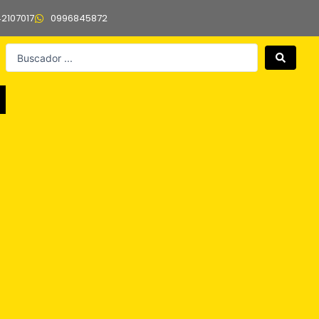
42107017
0996845872
Search
...