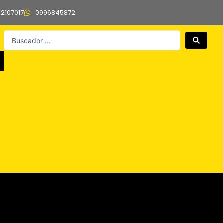
42107017
0996845872
Search
...