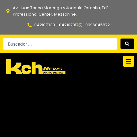
Ir
Av. Juan Tanca Marengo y Joaquín Orrantia, Edf.
al
Professional Center, Mezzanine.
contenido
042107333 - 042107017
0996845872
Search
...