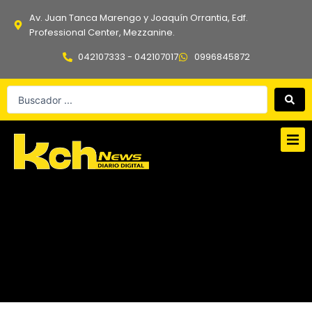
Ir
Av. Juan Tanca Marengo y Joaquín Orrantia, Edf.
al
Professional Center, Mezzanine.
contenido
042107333 - 042107017
0996845872
Search
...