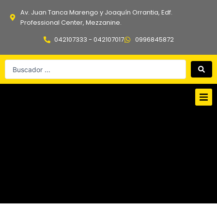
Ir
Av. Juan Tanca Marengo y Joaquín Orrantia, Edf.
al
Professional Center, Mezzanine.
contenido
042107333 - 042107017
0996845872
Search
...