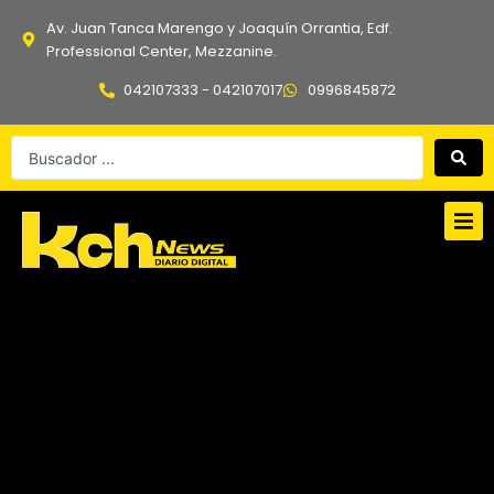
Ir
Av. Juan Tanca Marengo y Joaquín Orrantia, Edf.
al
Professional Center, Mezzanine.
contenido
042107333 - 042107017
0996845872
Search
...