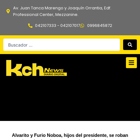
Ir
Av. Juan Tanca Marengo y Joaquín Orrantia, Edf.
al
Professional Center, Mezzanine.
contenido
042107333 - 042107017
0996845872
Search
...
Alvarito y Furio Noboa, hijos del presidente, se roban