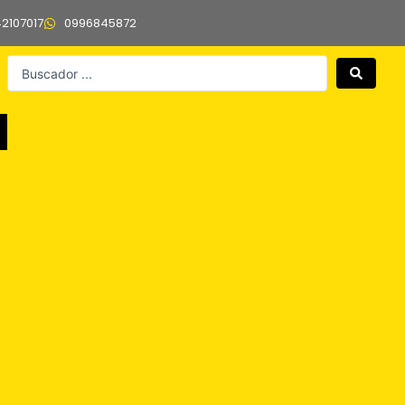
42107017
0996845872
Search
...