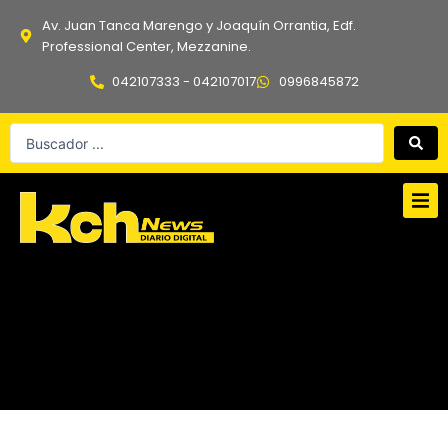
Ir
Av. Juan Tanca Marengo y Joaquín Orrantia, Edf.
al
Professional Center, Mezzanine.
contenido
042107333 - 042107017
0996845872
Search
...